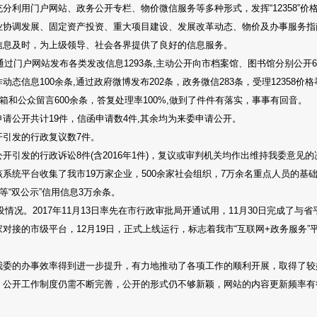
分利用门户网站、政务公开专栏、物价微信服务等多种形式，发挥“12358”价
业协调发展、固定资产投资、重大项目建设、发展改革动态、物价及办事服务指
信息及时，为上级领导、社会各界提供了良好的信息服务。
，通过门户网站发布各类发改信息1293条,主动公开向市档案馆、图书馆分别公开
态信息100余条,通过政府微博发布202条，政务微信283条，受理12358价格
箱和公众留言600余条，答复处理率100%,做到了件件有落实，事事有回音。
请公开共计19件，信函申请数4件,其余均为来委申请公开。
开引发的行政复议数7件。
开引发的行政诉讼8件(含2016年1件)，复议或审判机关均作出维持我委意见
系统平台收集了我市19万家企业，500余家社会组织，7万余名重点人员的基
等“双公示”信用信息3万余条。
设情况。2017年11月13日率先在市行政审批局开通试用，11月30日完成了
对接的市级平台，12月19日，正式上线运行，标志着我市“互联网+政务服务”
我委的办事效率得到进一步提升，有力地推动了各项工作的顺利开展，取得了较
）公开工作制度仍需不断完善，公开的形式仍不够新颖，网站的内容更新频率有