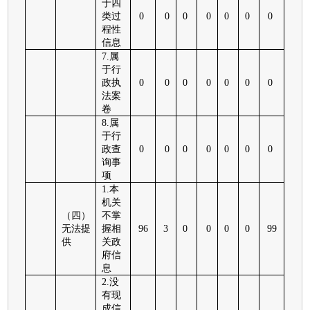
于四
类过
0
0
0
0
0
0
0
程性
信息
7.属
于行
政执
0
0
0
0
0
0
0
法案
卷
8.属
于行
政查
0
0
0
0
0
0
0
询事
项
1.本
机关
（四）
不掌
无法提
握相
96
3
0
0
0
0
99
供
关政
府信
息
2.没
有现
成信