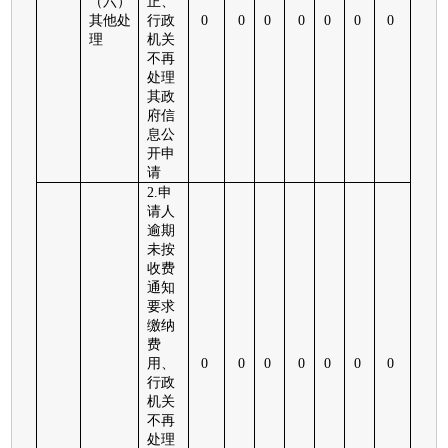
（六）
正、
其他处
行政
0
0
0
0
0
0
0
理
机关
不再
处理
其政
府信
息公
开申
请
2.
申
请人
逾期
未按
收费
通知
要求
缴纳
费
用、
0
0
0
0
0
0
0
行政
机关
不再
处理