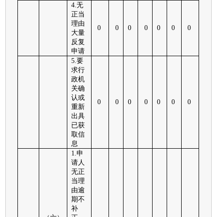
4.无
正当
理由
0
0
0
0
0
0
0
大量
反复
申请
5.要
求行
政机
关确
认或
0
0
0
0
0
0
0
重新
出具
已获
取信
息
1.
申
请人
无正
当理
由逾
期不
补