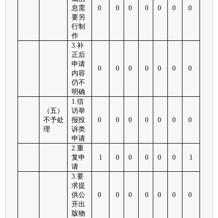
息需
0
0
0
0
0
0
0
要另
行制
作
3.补
正后
申请
0
0
0
0
0
0
0
内容
仍不
明确
1.信
（五）
访举
不予处
报投
0
0
0
0
0
0
0
理
诉类
申请
2.重
复申
1
0
0
0
0
0
1
请
3.要
求提
供公
0
0
0
0
0
0
0
开出
版物