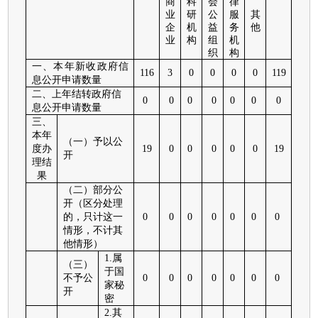
商
科
会
律
业
研
公
服
其
企
机
益
务
他
业
构
组
机
织
构
一、本年新收政府信
116
3
0
0
0
0
119
息公开申请数量
二、上年结转政府信
0
0
0
0
0
0
0
息公开申请数量
三、
本年
（一）予以公
度办
19
0
0
0
0
0
19
开
理结
果
（二）部分公
开（区分处理
的，只计这一
0
0
0
0
0
0
0
情形，不计其
他情形）
1.属
（三）
于国
不予公
0
0
0
0
0
0
0
家秘
开
密
2.其