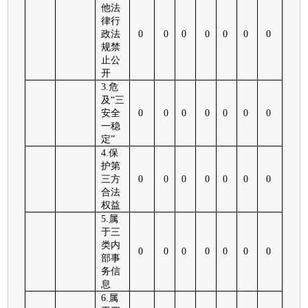
他法
律行
政法
0
0
0
0
0
0
0
规禁
止公
开
3.危
及“三
安全
0
0
0
0
0
0
0
一稳
定”
4.保
护第
三方
0
0
0
0
0
0
0
合法
权益
5.属
于三
类内
0
0
0
0
0
0
0
部事
务信
息
6.属