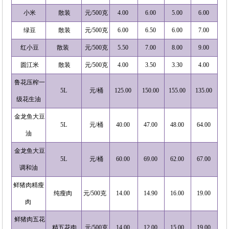
小米
散装
元/500克
4.00
6.00
5.00
6.00
绿豆
散装
元/500克
6.00
6.50
6.00
7.00
红小豆
散装
元/500克
5.50
7.00
8.00
9.00
圆江米
散装
元/500克
4.00
3.50
3.30
4.00
鲁花压榨一
5L
元/桶
125.00
150.00
155.00
135.00
级花生油
金龙鱼大豆
5L
元/桶
40.00
47.00
48.00
64.00
油
金龙鱼大豆
5L
元/桶
60.00
69.00
62.00
67.00
调和油
鲜猪肉精瘦
纯瘦肉
元/500克
14.00
14.90
16.00
19.00
肉
鲜猪肉五花
精五花肉
元/500克
14.00
12.00
15.00
19.00