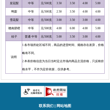
皇冠梨
中等
元/500克
3.50
3.50
4.00
5.00
鸭梨
中等
元/500克
2.50
3.50
4.00
4.00
雪花梨
中等
元/500克
3.00
3.50
3.00
4.00
赣南脐橙
中等
元/500克
4.00
6.00
4.00
5.00
桔子
普通 中等
元/500克
5.00
3.50
3.00
4.00
1.各市场所处区域不同，商品的进货时间、规格存在差异，价格
略有不同。
说明
2.本表价格信息为当日当时定点市场内商品主流价格，只反映价
格水平，不作为定价依据，仅供参考。