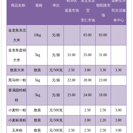
裕华区
东五里农
菜鲜生市
商品名称
规格
单位
朝阳路市
嘉嘉市场
贸
民生活服
场
里仁市场
务中心
金龙鱼东北
10kg
元/袋
65.00
83.00
大米
金龙鱼盘锦
5kg
元/袋
31.00
35.00
31.00
大米
散装大米
散装
元/500克
2.50
3.00
3.30
3.30
黑马特一粉
5kg
元/袋
22.00
28.00
23.00
香满园特精
5kg
元/袋
25.00
24.00
18.00
粉
小麦特一粉
散装
元/500克
2.50
2.50
3.00
小麦标准粉
散装
元/500克
2.00
2.20
3.00
玉米粉
散装
元/500克
2.50
2.50
2.50
3.00