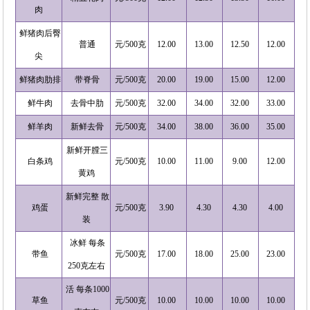
肉
鲜猪肉后臀
普通
元/500克
12.00
13.00
12.50
12.00
尖
鲜猪肉肋排
带脊骨
元/500克
20.00
19.00
15.00
12.00
鲜牛肉
去骨中肋
元/500克
32.00
34.00
32.00
33.00
鲜羊肉
新鲜去骨
元/500克
34.00
38.00
36.00
35.00
新鲜开膛三
白条鸡
元/500克
10.00
11.00
9.00
12.00
黄鸡
新鲜完整 散
鸡蛋
元/500克
3.90
4.30
4.30
4.00
装
冰鲜 每条
带鱼
元/500克
17.00
18.00
25.00
23.00
250克左右
活 每条1000
草鱼
元/500克
10.00
10.00
10.00
10.00