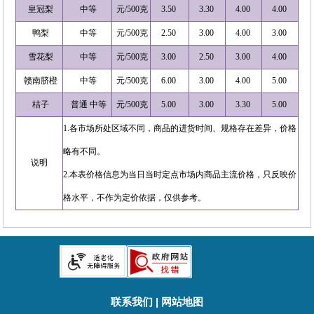
皇冠梨
中等
元/500克
3.50
3.30
4.00
4.00
鸭梨
中等
元/500克
2.50
3.00
4.00
3.00
雪花梨
中等
元/500克
3.00
2.50
3.00
4.00
赣南脐橙
中等
元/500克
6.00
3.00
4.00
5.00
桔子
普通 中等
元/500克
5.00
3.00
3.30
5.00
1.各市场所处区域不同，商品的进货时间、规格存在差异，价格
略有不同。
说明
2.本表价格信息为当日当时定点市场内商品主流价格，只反映价
格水平，不作为定价依据，仅供参考。