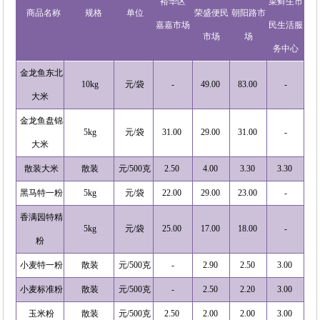
裕华区
菜鲜生市
商品名称
规格
单位
荣盛便民
朝阳路市
嘉嘉市场
民生活服
市场
场
务中心
金龙鱼东北
10kg
元/袋
-
49.00
83.00
-
大米
金龙鱼盘锦
5kg
元/袋
31.00
29.00
31.00
-
大米
散装大米
散装
元/500克
2.50
4.00
3.30
3.30
黑马特一粉
5kg
元/袋
22.00
29.00
23.00
-
香满园特精
5kg
元/袋
25.00
17.00
18.00
-
粉
小麦特一粉
散装
元/500克
-
2.90
2.50
3.00
小麦标准粉
散装
元/500克
-
2.50
2.20
3.00
玉米粉
散装
元/500克
2.50
2.00
2.00
3.00