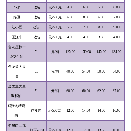
小米
散装
元/500克
4.00
6.00
5.00
6.00
绿豆
散装
元/500克
6.00
8.00
6.00
7.00
红小豆
散装
元/500克
5.50
7.00
8.00
9.00
圆江米
散装
元/500克
4.00
4.50
3.30
4.00
鲁花压榨一
5L
元/桶
125.00
150.00
155.00
135.00
级花生油
金龙鱼大豆
5L
元/桶
40.00
54.00
50.00
64.00
油
金龙鱼大豆
5L
元/桶
60.00
60.00
62.00
67.00
调和油
鲜猪肉精瘦
纯瘦肉
元/500克
12.00
14.00
14.00
16.00
肉
鲜猪肉五花
精五花肉
元/500克
12.00
12.50
13.50
16.00