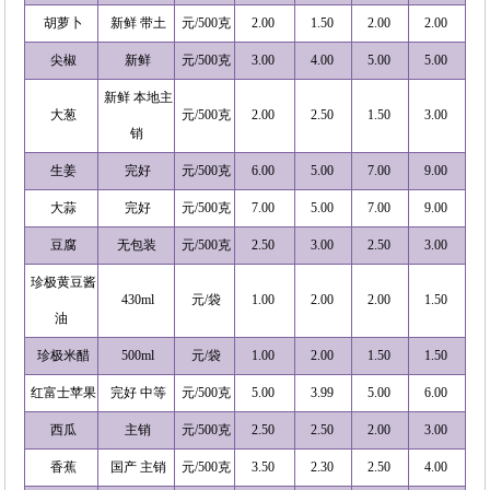
胡萝卜
新鲜 带土
元/500克
2.00
1.50
2.00
2.00
尖椒
新鲜
元/500克
3.00
4.00
5.00
5.00
新鲜 本地主
大葱
元/500克
2.00
2.50
1.50
3.00
销
生姜
完好
元/500克
6.00
5.00
7.00
9.00
大蒜
完好
元/500克
7.00
5.00
7.00
9.00
豆腐
无包装
元/500克
2.50
3.00
2.50
3.00
珍极黄豆酱
430ml
元/袋
1.00
2.00
2.00
1.50
油
珍极米醋
500ml
元/袋
1.00
2.00
1.50
1.50
红富士苹果
完好 中等
元/500克
5.00
3.99
5.00
6.00
西瓜
主销
元/500克
2.50
2.50
2.00
3.00
香蕉
国产 主销
元/500克
3.50
2.30
2.50
4.00