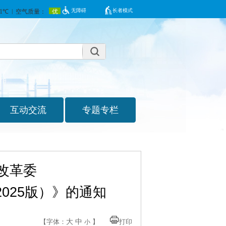
无障碍
长者模式
改革委
025版）》的通知
大
中
【字体：
】
打印
小