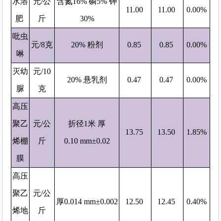
水溶
元/公
含氮16% 磷5% 钾
11.00
11.00
0.00%
肥
斤
30%
吡虫
元/8克
20% 粉剂
0.85
0.85
0.00%
啉
灭幼
元/10
20% 悬乳剂
0.47
0.47
0.00%
脲
克
高压
聚乙
元/公
折径1米 厚
13.75
13.50
1.85%
烯棚
斤
0.10 mm±0.02
膜
高压
聚乙
元/公
厚0.014 mm±0.002
12.50
12.45
0.40%
烯地
斤