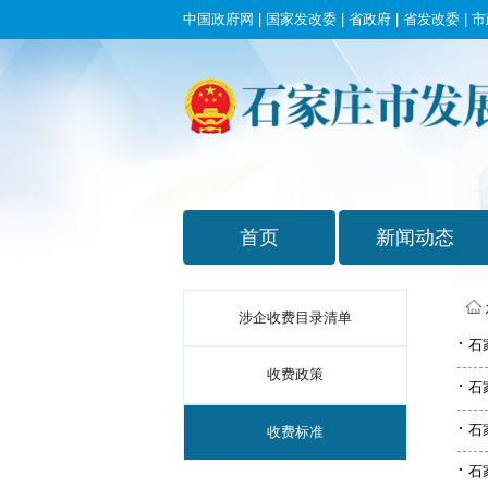
中国政府网
|
国家发改委
|
省政府
|
省发改委
|
市
涉企收费目录清单
·
石
收费政策
·
石
·
石
收费标准
·
石